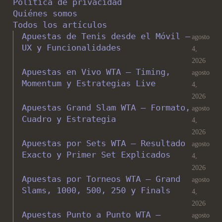
Política de privacidad
Quiénes somos
Todos los artículos
Apuestas de Tenis desde el Móvil —
agosto
UX y Funcionalidades
4,
2026
Apuestas en Vivo WTA — Timing,
agosto
Momentum y Estrategias Live
4,
2026
Apuestas Grand Slam WTA — Formato,
agosto
Cuadro y Estrategia
4,
2026
Apuestas por Sets WTA — Resultado
agosto
Exacto y Primer Set Explicados
4,
2026
Apuestas por Torneos WTA — Grand
agosto
Slams, 1000, 500, 250 y Finals
4,
2026
Apuestas Punto a Punto WTA —
agosto